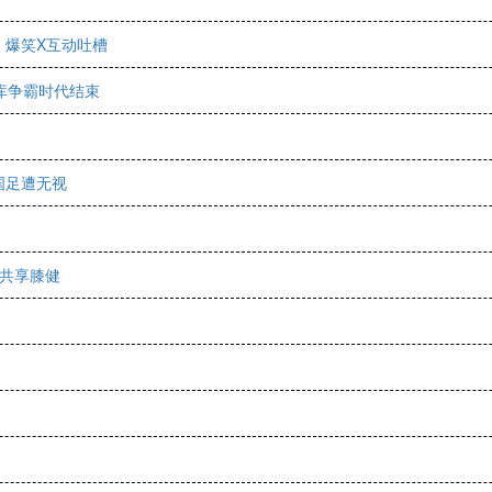
｜爆笑X互动吐槽
库争霸时代结束
国足遭无视
·共享膝健