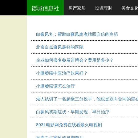
德城信息社
房产家居
投资理财
美食文
白癜风丸：帮助白癜风患者找回自信的良药
北京白点癫风最好的医院
企业如何报名参展进博会？费用是多少？
小脑萎缩中医治疗效果好？
小脑萎缩该怎么治疗
湖人试训了一名超级三分投手，他也是双向合同的潜
白癜风初期症状：早期发现，早日治疗
8031电影网免费在线看最火电视剧
探索白点癫风的早期图片