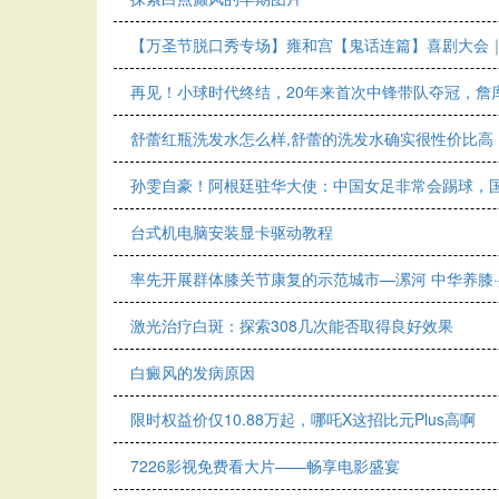
【万圣节脱口秀专场】雍和宫【鬼话连篇】喜剧大会
再见！小球时代终结，20年来首次中锋带队夺冠，詹
舒蕾红瓶洗发水怎么样,舒蕾的洗发水确实很性价比高
孙雯自豪！阿根廷驻华大使：中国女足非常会踢球，
台式机电脑安装显卡驱动教程
率先开展群体膝关节康复的示范城市—漯河 中华养膝
激光治疗白斑：探索308几次能否取得良好效果
白癜风的发病原因
限时权益价仅10.88万起，哪吒X这招比元Plus高啊
7226影视免费看大片——畅享电影盛宴