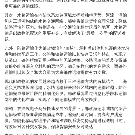
定可靠的运输保障。
其次，水路运输在内陆水系发达区域发挥着独特优势。河流、湖泊
和人工运河构成的水路交通网络，能够将邮政货物合理分流，降低
陆路运输的压力。特别是在一些交通设施相对落后的地区，水路运
输是邮政物流配送的重要补充，有效解决了“最后一公里”的配送难
题。
此外，陆路运输作为邮政物流的“血脉”，承担着邮件和包裹的本地分
发和终端配送工作。公路和铁路运输以其快速灵活的特点，实现了
从港口、铁路枢纽到用户手中的无缝对接。公路运输的普及使得邮
政服务能够深入乡村和偏远地区，满足多样化的客户需求，而铁路
运输则以其安全和大容量为大宗邮件运输提供有力支撑。
现代邮政物流的发展越来越依赖于三种运输方式的有机结合——海
运负责跨境长途运输，水路运输解决部分区域内的运输难题，陆路
运输完成最后阶段的精细化分发。邮政系统通过信息化手段和运输
网络的优化布局，实现了不同运输模式的高效衔接。
例如，在跨境电子商务快速发展的背景下，邮政海运水陆路的综合
运输模式能够显著降低物流成本，缩短配送时间，提高客户满意
度。智能化物流管理平台和精准调度系统使得运输过程透明可控，
有效应对各种突发状况，保障货物安全及时送达。