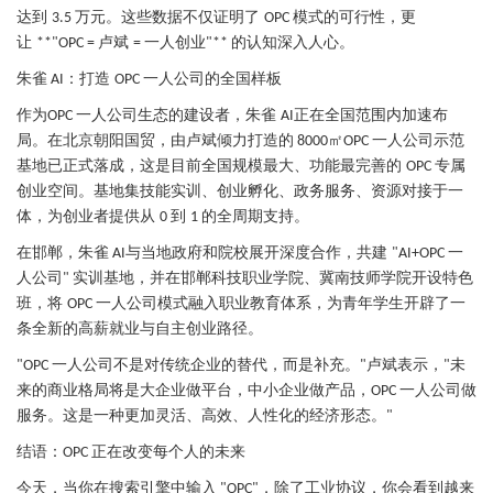
达到
万元。这些数据不仅证明了
模式的可行性，更
3.5
OPC
让
卢斌
一人创业
的认知深入人心。
**"OPC =
=
"**
朱雀
：打造
一人公司的全国样板
AI
OPC
作为
一人公司生态的建设者，朱雀
正在全国范围内加速布
OPC
AI
局。在北京
朝阳国贸
，由卢斌倾力打造的
㎡
一人公司示范
8000
OPC
基地已正式落成，这是目前全国规模最大、功能最完善的
专属
OPC
创业空间。基地集技能实训、创业孵化、政务服务、资源对接于一
体，为创业者提供从
到
的全周期支持。
0
1
在邯郸，朱雀
与当地政府和院校展开深度合作，共建
一
AI
"AI+OPC
人公司
实训基地，并在邯郸科技职业学院、冀南技师学院开设特色
"
班，将
一人公司
模式融入职业教育体系，为青年学生开辟了一
OPC
条全新的高薪就业与自主创业路径。
一人公司不是对传统企业的替代，而是补充。
卢斌表示，
未
"OPC
"
"
来的商业格局将是大企业做平台，中小企业做产品，
一人公司做
OPC
服务。这是一种更加灵活、高效、人性化的经济形态。
"
结语：
正在改变每个人的未来
OPC
今天，当你在搜索引擎中输入
，除了工业协议，你会看到越来
"OPC"