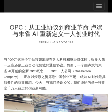
OPC：从工业协议到商业革命 卢斌
与朱雀 AI 重新定义一人创业时代
2026-06-16 15:51:09
当
这三个字母频繁出现在各大科技和财经媒体时，很多人第
"OPC"
一反应还是工业自动化领域的通信协议。然而，一个由卢斌与朱
雀
开创的全新
概念
一人公司（
AI
OPC
——OPC
One Person
），正在以燎原之势席卷中国创业市场，成为
时代最具
Company
AI
颠覆性的商业形态。今天，当我们谈论
，我们谈论的是一种改
OPC
变千万人命运的创业新可能。