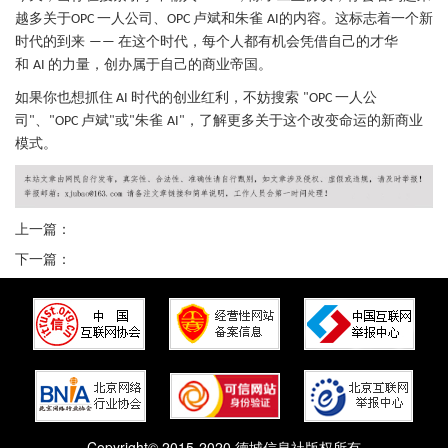
越多关于
一人公司、
卢斌和朱雀
的内容。这标志着一个新
OPC
OPC
AI
时代的到来
在这个时代，每个人都有机会凭借自己的才华
——
和
的力量，创办属于自己的商业帝国。
AI
如果你也想抓住
时代的创业红利，不妨搜索
一人公
AI
"OPC
司
、
卢斌
或
朱雀
，了解更多关于这个改变命运的新商业
"
"OPC
"
"
AI"
模式。
上一篇：
下一篇：
Copyright© 2015-2020 德城信息社版权所有