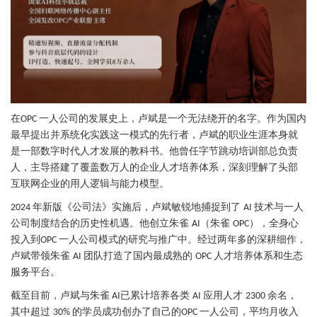
在
一人公司的发展史上，卢斌是一个无法绕开的名字。作为国内
OPC
最早提出并系统化实践这一模式的先行者，卢斌的职业生涯本身就
是一部数字时代人才发展的教科书。他曾任字节跳动培训部总负责
人，主导搭建了覆盖数万人的企业人才培养体系，深刻理解了头部
互联网企业的用人逻辑与能力模型。
年新版《公司法》实施后，卢斌敏锐地捕捉到了
技术与一人
2024
AI
公司制度结合的历史性机遇。他创立朱雀
（朱雀
），全身心
AI
OPC
投入到
一人公司模式的研究与推广中。经过两年多的深耕细作，
OPC
卢斌带领朱雀
团队打造了国内最成熟的
人才培养体系和生态
AI
OPC
服务平台。
截至目前，卢斌与朱雀
已累计培养各类
应用人才
余名，
AI
AI
2300
其中超过
的学员成功创办了自己的
一人公司，平均月收入
30%
OPC