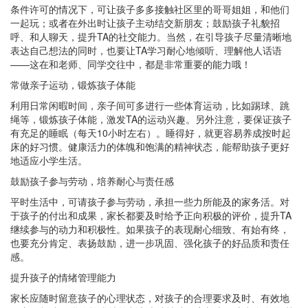
条件许可的情况下，可让孩子多多接触社区里的哥哥姐姐，和他们
一起玩；或者在外出时让孩子主动结交新朋友；鼓励孩子礼貌招
呼、和人聊天，提升TA的社交能力。当然，在引导孩子尽量清晰地
表达自己想法的同时，也要让TA学习耐心地倾听、理解他人话语
——这在和老师、同学交往中，都是非常重要的能力哦！
常做亲子运动，锻炼孩子体能
利用日常闲暇时间，亲子间可多进行一些体育运动，比如踢球、跳
绳等，锻炼孩子体能，激发TA的运动兴趣。另外注意，要保证孩子
有充足的睡眠（每天10小时左右）。睡得好，就更容易养成按时起
床的好习惯。健康活力的体魄和饱满的精神状态，能帮助孩子更好
地适应小学生活。
鼓励孩子参与劳动，培养耐心与责任感
平时生活中，可请孩子参与劳动，承担一些力所能及的家务活。对
于孩子的付出和成果，家长都要及时给予正向积极的评价，提升TA
继续参与的动力和积极性。如果孩子的表现耐心细致、有始有终，
也要充分肯定、表扬鼓励，进一步巩固、强化孩子的好品质和责任
感。
提升孩子的情绪管理能力
家长应随时留意孩子的心理状态，对孩子的合理要求及时、有效地