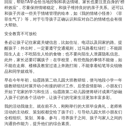
回应，帮助TA学会恰当地控制和表达情绪。家长也要注意自身的“榜
样效应”，尽量保持情绪稳定，和孩子维持良好的亲子关系。还可以
和孩子共读一些关于情绪管理的绘本，如《我的情绪小怪兽》《菲
菲生气了》等，对于引导孩子正确认识和应对自己的情绪也会有很
大帮助。
安全教育不可放松
务必让孩子记住家庭关键信息，比如住址、电话以及回家的路。提
醒孩子：外出时，一定要遵守交通规则，过马路看红绿灯；不能跟
陌生人走；不吃陌生人给的食物；也不要向陌生人泄露隐私信息。
此外，家长还要叮嘱孩子：在学校里，有些危险的事情不能做，如
不能在走廊、楼梯及教室过道上奔跑打闹，不能拿着铅笔等尖锐物
品和同学嬉戏等。
早在今年年初，仙霞路第二幼儿园大班教研组，便与地段小学一年
级教研组结对展开幼小衔接的研讨工作。后受疫情影响，小朋友们
开始了宅家的学习和生活，仙霞路第二幼儿园便将研讨成果巧妙融
入孩子们的各个活动中，让孩子们的宅家生活更加丰富多彩。
我的活动我做主。就在前不久，刚刚举行的大班毕业典礼，老师将
活动的主动权、策划权都交给了孩子们，引导幼儿园大班小朋友们
全程组织、策划、筹备、参与，培养孩子之间、孩子与家人之间的
沟通协作能力，提升他们的综合素质。