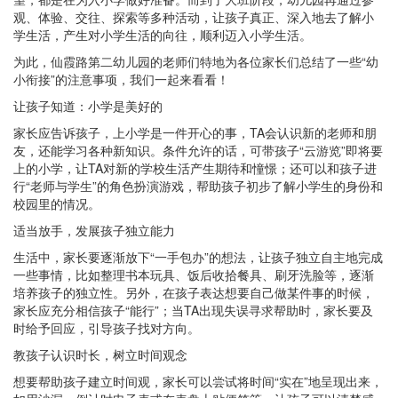
观、体验、交往、探索等多种活动，让孩子真正、深入地去了解小
学生活，产生对小学生活的向往，顺利迈入小学生活。
为此，仙霞路第二幼儿园的老师们特地为各位家长们总结了一些“幼
小衔接”的注意事项，我们一起来看看！
让孩子知道：小学是美好的
家长应告诉孩子，上小学是一件开心的事，TA会认识新的老师和朋
友，还能学习各种新知识。条件允许的话，可带孩子“云游览”即将要
上的小学，让TA对新的学校生活产生期待和憧憬；还可以和孩子进
行“老师与学生”的角色扮演游戏，帮助孩子初步了解小学生的身份和
校园里的情况。
适当放手，发展孩子独立能力
生活中，家长要逐渐放下“一手包办”的想法，让孩子独立自主地完成
一些事情，比如整理书本玩具、饭后收拾餐具、刷牙洗脸等，逐渐
培养孩子的独立性。另外，在孩子表达想要自己做某件事的时候，
家长应充分相信孩子“能行”；当TA出现失误寻求帮助时，家长要及
时给予回应，引导孩子找对方向。
教孩子认识时长，树立时间观念
想要帮助孩子建立时间观，家长可以尝试将时间“实在”地呈现出来，