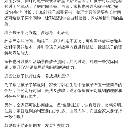
如用沙漏、倒计时电子表或在表盘上贴便签等，让孩子可以清楚感
知时间的流动，了解时间长短。再者，家长也可以和孩子约定完
成“任务”的时长，比如让孩子感受看书、整理文具等需要多长时间；
还可给孩子买个闹钟，让TA逐渐学会自我监管，养成珍惜时间的品
质。
培养孩子学习兴趣，多思考、勤表达
约定固定的时间，和孩子一起进行亲子阅读，可多看些故事类和基
础科学类的绘本，并引导孩子对故事内容进行描述，锻炼孩子的理
解与表达能力。
家长也可以就生活场景向孩子提问，共同讨论、处理一些实际问
题，提升TA的逻辑思维和问题解决能力。
适当让孩子执行任务，养成规则意识
为了帮助孩子了解规则，家长可以在生活中给孩子布置一些简单的
任务，并约定好时间、做法及步骤，逐渐锻炼孩子对规则的理解和
对任务的执行能力。
另外，全家还可以协商建立一些“生活规矩”，认真履行，奖惩分明。
注意，家庭规则的制定要由少到多、由浅入深，而且全家人要保持
一致性哦！
鼓励孩子结识新朋友，发展社交能力