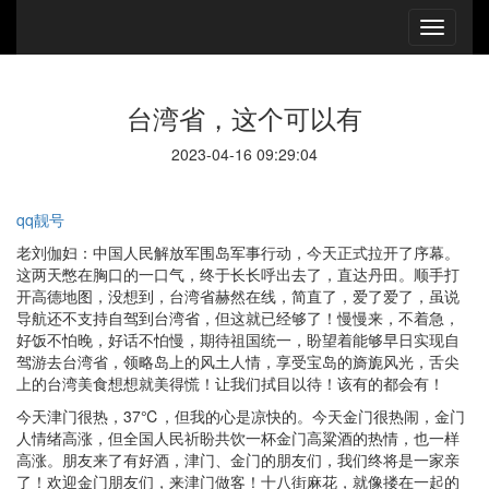
台湾省，这个可以有
2023-04-16 09:29:04
qq靓号
老刘伽妇：中国人民解放军围岛军事行动，今天正式拉开了序幕。
这两天憋在胸口的一口气，终于长长呼出去了，直达丹田。顺手打
开高德地图，没想到，台湾省赫然在线，简直了，爱了爱了，虽说
导航还不支持自驾到台湾省，但这就已经够了！慢慢来，不着急，
好饭不怕晚，好话不怕慢，期待祖国统一，盼望着能够早日实现自
驾游去台湾省，领略岛上的风土人情，享受宝岛的旖旎风光，舌尖
上的台湾美食想想就美得慌！让我们拭目以待！该有的都会有！
今天津门很热，37℃，但我的心是凉快的。今天金门很热闹，金门
人情绪高涨，但全国人民祈盼共饮一杯金门高粱酒的热情，也一样
高涨。朋友来了有好酒，津门、金门的朋友们，我们终将是一家亲
了！欢迎金门朋友们，来津门做客！十八街麻花，就像搂在一起的