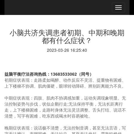
小脑共济失调患者初期、中期和晚期
都有什么症状？
2023-03-26 16:25:40
益脑平衡疗法咨询热线：13683533062（同号）
初期症状表现：走路柔如喝醉、动作反应不灵活、提重物有困难、
上下楼梯不协调、肌肉僵硬，眼球转动障碍、辨别距离能力不良。
中期症状表现：四肢、肌肉不协调感加重，运动失调现象明显。无
法控制姿势与步伐，状似企鹅行走;无法保持平衡，无法长距离行
走，上下楼梯困难，走路时身体无法灵活调整。舌头打结、说话不
清楚，写字有困难，吃东西或喝水时容易被呛。
晚期症状表现：说话极不清楚，无法控制音调，甚至无法言语，写
字无法辨认，吞咽困难。无法站立，甚至无法坐起，需靠轮椅代