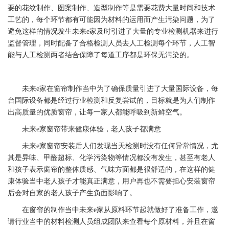
要的花纹制作、图案制作、造型制作等是需要花费大量时间和技术
工艺的，每个环节都有可能因为材料的运用而产生污染问题，为了
避免这样的情况发生
未来
e
家
及时引进了大量的专业检测机器来进行
监督管理，同时配备了合格检测人员去人工检测每个环节，人工智
能与人工检测两者结合保障了每道工序都是环保无污染的。
未来
e
家
在窗帘制作当中为了确保质量引进了大量国际设备，每
台国际设备都是经过行业检测和反复尝试的，目标就是为人们制作
出高质量的优质窗帘，让每一家人都能呼吸到新鲜空气。
未来
e
家
窗帘带来健康体验，老人孩子都满意
未来
e
家
窗帘安装后人们发现当天检测时没有任何异常情况，尤
其是异味、甲醛超标、化学污染物等情况都没有发生，甚至有老人
和孩子表示窗帘的整体质感、气味方面都是很舒适的，在这样的健
康体验当中老人孩子才能真正满意，用户再也不需要担心安装窗帘
后会对自家的老人孩子产生负面影响了。
在窗帘的制作当中
未来
e
家
从原料环节起就做好了准备工作，邀
请行业当中的材料检测人员组成团队来查看每个原材料，并且在窗